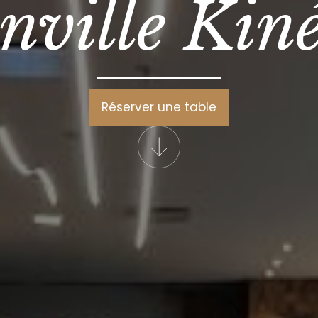
nville Kiné
Réserver une table